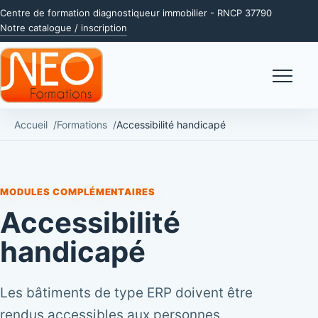
Centre de formation diagnostiqueur immobilier - RNCP 37790
Notre catalogue / inscription
Menu
Accueil
Formations
Accessibilité handicapé
MODULES COMPLÉMENTAIRES
Accessibilité
handicapé
Les bâtiments de type ERP doivent être
rendus accessibles aux personnes