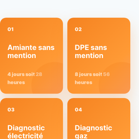
01
02
Amiante sans
DPE sans
mention
mention
4 jours soit 28
8 jours soit 56
heures
heures
03
04
Diagnostic
Diagnostic
électricité
gaz