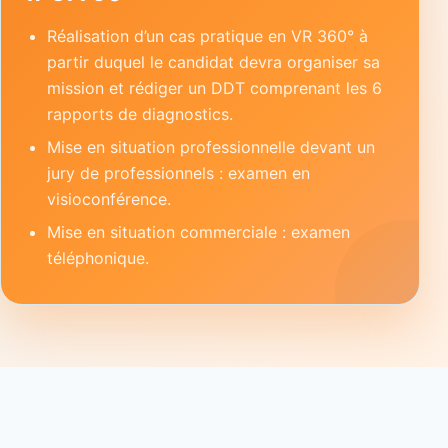
Réalisation d’un cas pratique en VR 360° à
partir duquel le candidat devra organiser sa
mission et rédiger un DDT comprenant les 6
rapports de diagnostics.
Mise en situation professionnelle devant un
jury de professionnels : examen en
visioconférence.
Mise en situation commerciale : examen
téléphonique.