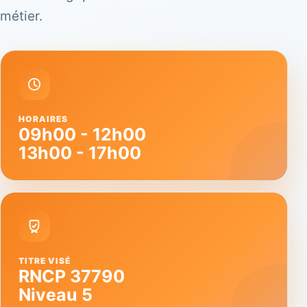
métier.
HORAIRES
09h00 - 12h00
13h00 - 17h00
TITRE VISÉ
RNCP 37790
Niveau 5