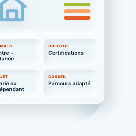
RMATS
OBJECTIF
tre +
Certifications
tance
JET
CONSEIL
arié ou
Parcours adapté
dépendant