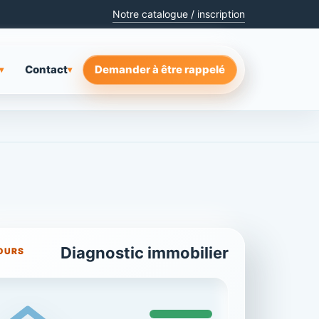
Notre catalogue / inscription
Contact
Demander à être rappelé
▾
▾
Diagnostic immobilier
OURS