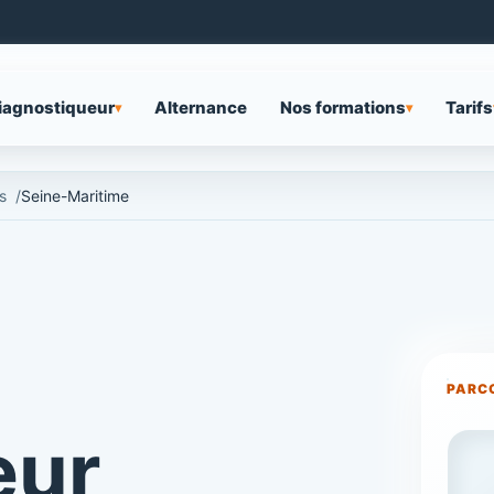
iagnostiqueur
Alternance
Nos formations
Tarifs
▾
▾
s
Seine-Maritime
PARC
eur