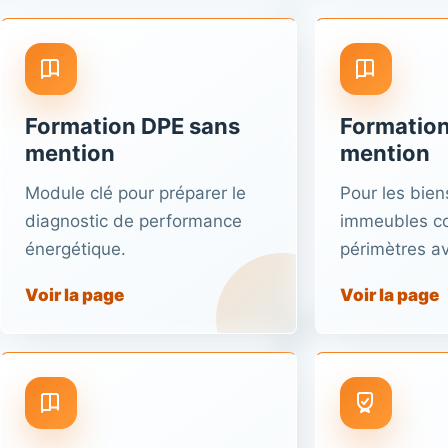
Formation DPE sans
Formation
mention
mention
Module clé pour préparer le
Pour les biens
diagnostic de performance
immeubles col
énergétique.
périmètres a
Voir la page
Voir la page