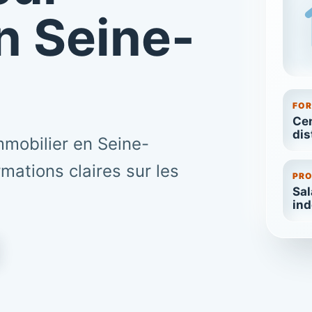
n Seine-
FO
Cen
dis
mmobilier en Seine-
mations claires sur les
PRO
Sal
in