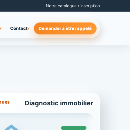
Notre catalogue / inscription
Contact
Demander à être rappelé
▾
▾
Diagnostic immobilier
OURS