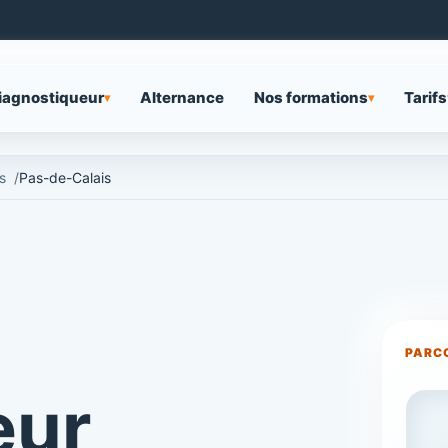
iagnostiqueur
Alternance
Nos formations
Tarifs
▾
▾
s
Pas-de-Calais
PARC
eur