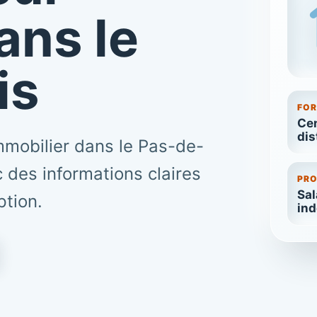
ans le
is
FO
Cen
dis
mmobilier dans le Pas-de-
 des informations claires
PRO
Sal
ption.
in