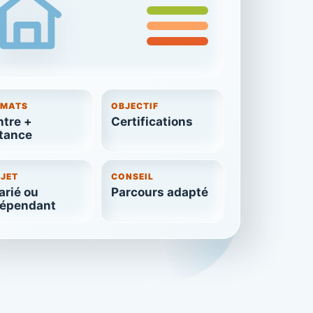
RMATS
OBJECTIF
tre +
Certifications
tance
JET
CONSEIL
arié ou
Parcours adapté
dépendant