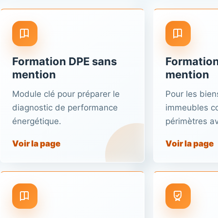
Formation DPE sans
Formation
mention
mention
Module clé pour préparer le
Pour les biens
diagnostic de performance
immeubles col
énergétique.
périmètres a
Voir la page
Voir la page