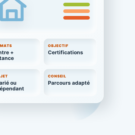
RMATS
OBJECTIF
tre +
Certifications
tance
JET
CONSEIL
arié ou
Parcours adapté
dépendant