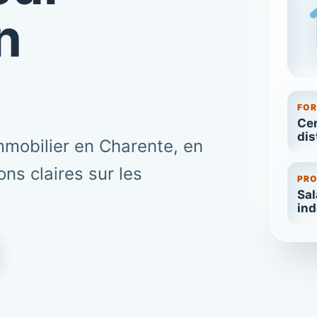
n
FO
Cen
dis
mmobilier en Charente, en
ns claires sur les
PRO
Sal
in