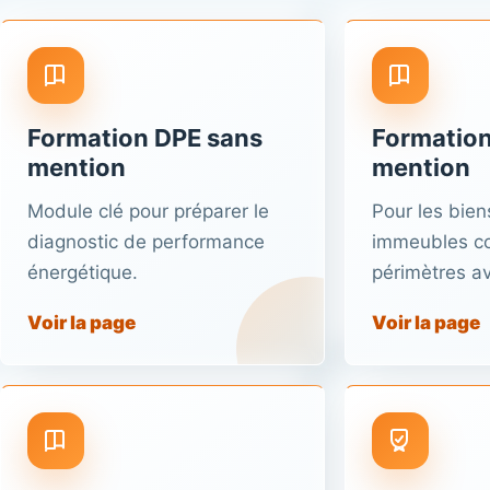
Formation DPE sans
Formation
mention
mention
Module clé pour préparer le
Pour les biens
diagnostic de performance
immeubles col
énergétique.
périmètres a
Voir la page
Voir la page