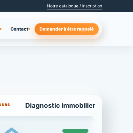
Notre catalogue / inscription
Contact
Demander à être rappelé
▾
▾
Diagnostic immobilier
OURS