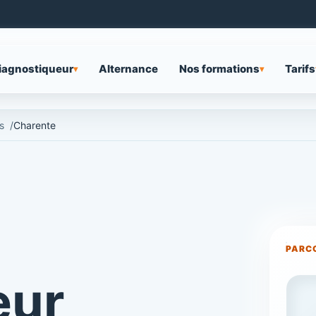
iagnostiqueur
Alternance
Nos formations
Tarifs
▾
▾
s
Charente
PARC
eur